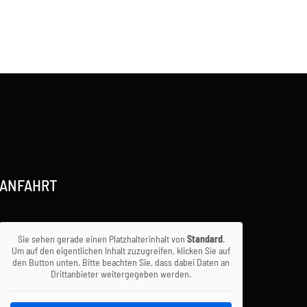
ANFAHRT
Sie sehen gerade einen Platzhalterinhalt von
Standard
.
Um auf den eigentlichen Inhalt zuzugreifen, klicken Sie auf
den Button unten. Bitte beachten Sie, dass dabei Daten an
Drittanbieter weitergegeben werden.