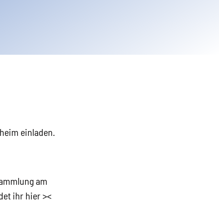
heim einladen.
rsammlung am
et ihr hier
><