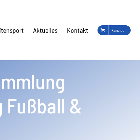
eitensport
Aktuelles
Kontakt
Fanshop
sammlung
 Fußball &