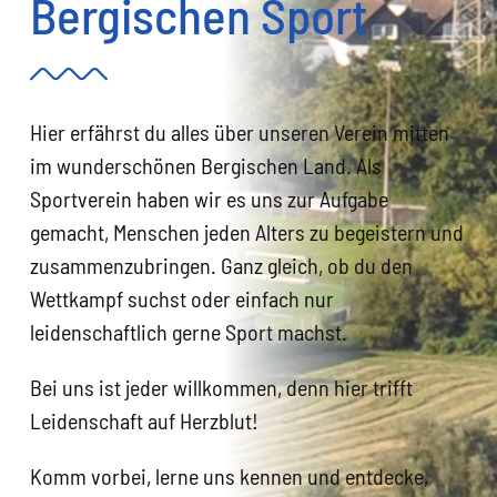
Bergischen Sport
Kontakt
Fanshop
Hier erfährst du alles über unseren Verein mitten
im wunderschönen Bergischen Land. Als
Sportverein haben wir es uns zur Aufgabe
gemacht, Menschen jeden Alters zu begeistern und
zusammenzubringen. Ganz gleich, ob du den
Wettkampf suchst oder einfach nur
leidenschaftlich gerne Sport machst.
Bei uns ist jeder willkommen, denn hier trifft
Leidenschaft auf Herzblut!
Komm vorbei, lerne uns kennen und entdecke,