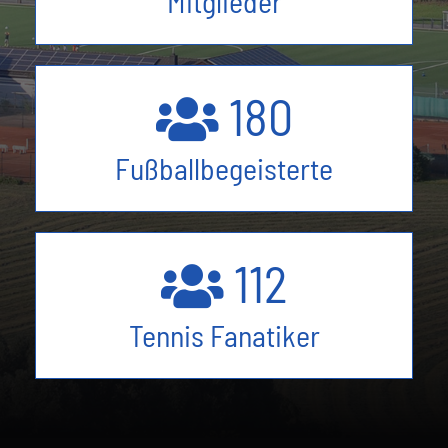
Mitglieder
180
Fußballbegeisterte
112
Tennis Fanatiker