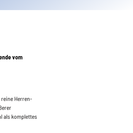
enende vom
 reine Herren-
ßerer
l als komplettes